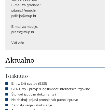
E-mail za građane:
pitanja@mup.hr
policija@mup.hr
E-mail za medije:
press@mup.hr
Vidi više..
Aktualno
Istaknuto
Entry/Exit sustav (EES)
CERT iffy - provjeri legitimnost internetske trgovine
Što kad izgubim dokumente?
Ne riskiraj: prijavi pronalazak putne isprave
Zapošljavanje i školovanje