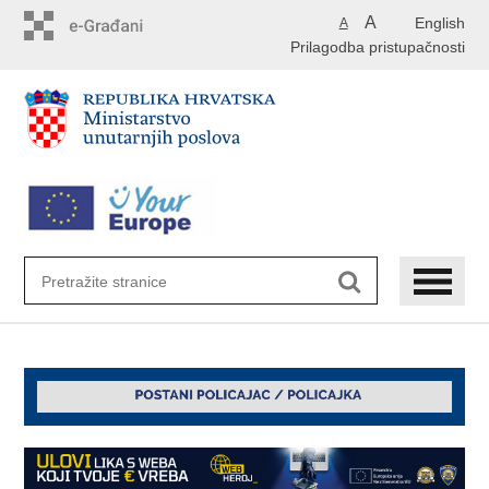
Preskoči
A
English
A
na
Prilagodba pristupačnosti
glavni
sadržaj