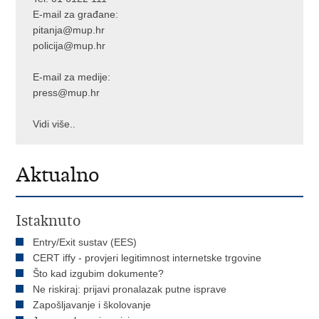
E-mail za građane:
pitanja@mup.hr
policija@mup.hr
E-mail za medije:
press@mup.hr
Vidi više..
Aktualno
Istaknuto
Entry/Exit sustav (EES)
CERT iffy - provjeri legitimnost internetske trgovine
Što kad izgubim dokumente?
Ne riskiraj: prijavi pronalazak putne isprave
Zapošljavanje i školovanje