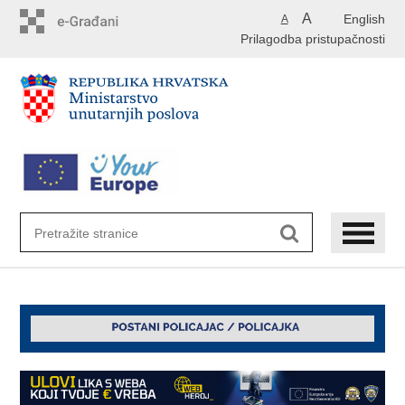
Preskoči
A
English
A
na
Prilagodba pristupačnosti
glavni
sadržaj