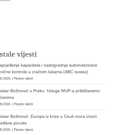
stale vijesti
prjeđenje kapaciteta i nadogradnja automatizirane
nične kontrole u zračnim lukama (ABC sustav)
8.2026. | Pisane vijesti
istar Božinović u Preku: Usluge MUP-a približavamo
očanima
8.2026. | Pisane vijesti
istar Božinović: Europa iz krize u Ceuti mora izvući
ređene poruke
8.2026. | Pisane vijesti