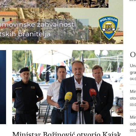
O
Una
gra
04.0
Min
ot
03.0
Min
od
03.0
Ministar Božinović otvorio Kajak