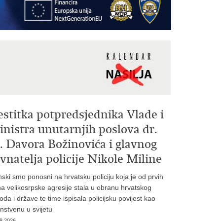
estitka potpredsjednika Vlade i
nistra unutarnjih poslova dr.
. Davora Božinovića i glavnog
vnatelja policije Nikole Miline
inski smo ponosni na hrvatsku policiju koja je od prvih
a velikosrpske agresije stala u obranu hrvatskog
oda i države te time ispisala policijsku povijest kao
instvenu u svijetu
8.2026.