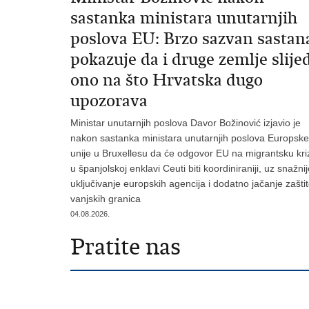
sastanka ministara unutarnjih
poslova EU: Brzo sazvan sastan
pokazuje da i druge zemlje slije
ono na što Hrvatska dugo
upozorava
Ministar unutarnjih poslova Davor Božinović izjavio je
nakon sastanka ministara unutarnjih poslova Europske
unije u Bruxellesu da će odgovor EU na migrantsku kri
u španjolskoj enklavi Ceuti biti koordiniraniji, uz snažni
uključivanje europskih agencija i dodatno jačanje zašti
vanjskih granica
04.08.2026.
Pratite nas