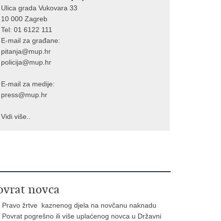
Ulica grada Vukovara 33
10 000 Zagreb
Tel:
01 6122 111
E-mail za građane:
pitanja@mup.hr
policija@mup.hr
E-mail za medije:
press@mup.hr
Vidi više..
ovrat novca
Pravo žrtve kaznenog djela na novčanu naknadu
Povrat pogrešno ili više uplaćenog novca u Državni