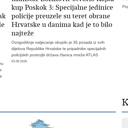
kup Poskok 3: Specijalne jedinice
Pog
ak
policije preuzele su teret obrane
de
Hrvatske u danima kad je to bilo
najteže
Ovogodišnje natjecanje okupilo je 35 posada iz svih
dijelova Republike Hrvatske te pripadnike specijalnih
policijskih postrojbi država članica mreže ATLAS
03.08.2026.
zu
je
te
K