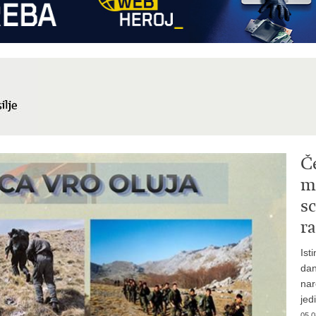
Č
mi
sc
ra
Ist
dan
nar
jed
05.0