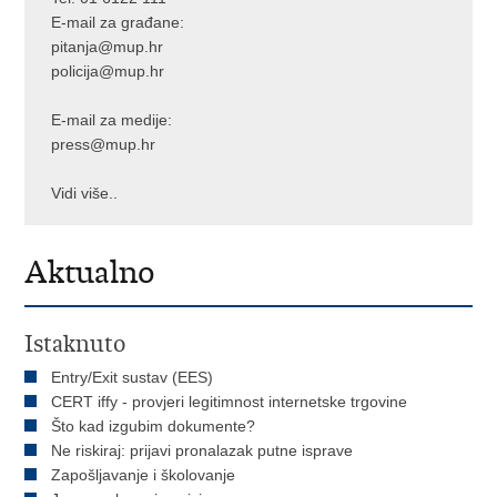
E-mail za građane:
pitanja@mup.hr
policija@mup.hr
E-mail za medije:
press@mup.hr
Vidi više..
Aktualno
Istaknuto
Entry/Exit sustav (EES)
CERT iffy - provjeri legitimnost internetske trgovine
Što kad izgubim dokumente?
Ne riskiraj: prijavi pronalazak putne isprave
Zapošljavanje i školovanje