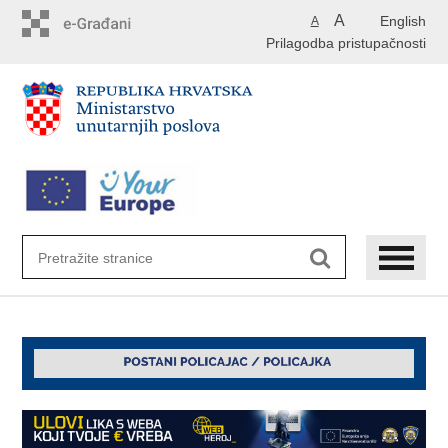
Preskoči
A
English
A
na
Prilagodba pristupačnosti
glavni
sadržaj