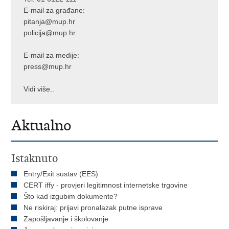
E-mail za građane:
pitanja@mup.hr
policija@mup.hr
E-mail za medije:
press@mup.hr
Vidi više..
Aktualno
Istaknuto
Entry/Exit sustav (EES)
CERT iffy - provjeri legitimnost internetske trgovine
Što kad izgubim dokumente?
Ne riskiraj: prijavi pronalazak putne isprave
Zapošljavanje i školovanje