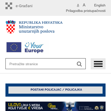
Preskoči
A
English
A
na
Prilagodba pristupačnosti
glavni
sadržaj