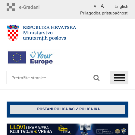
Preskoči
A
English
A
na
Prilagodba pristupačnosti
glavni
sadržaj