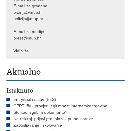
E-mail za građane:
pitanja@mup.hr
policija@mup.hr
E-mail za medije:
press@mup.hr
Vidi više..
Aktualno
Istaknuto
Entry/Exit sustav (EES)
CERT iffy - provjeri legitimnost internetske trgovine
Što kad izgubim dokumente?
Ne riskiraj: prijavi pronalazak putne isprave
Zapošljavanje i školovanje