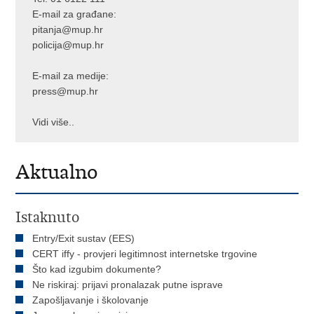
E-mail za građane:
pitanja@mup.hr
policija@mup.hr
E-mail za medije:
press@mup.hr
Vidi više..
Aktualno
Istaknuto
Entry/Exit sustav (EES)
CERT iffy - provjeri legitimnost internetske trgovine
Što kad izgubim dokumente?
Ne riskiraj: prijavi pronalazak putne isprave
Zapošljavanje i školovanje