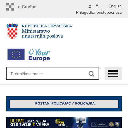
Preskoči
A
English
A
na
Prilagodba pristupačnosti
glavni
sadržaj