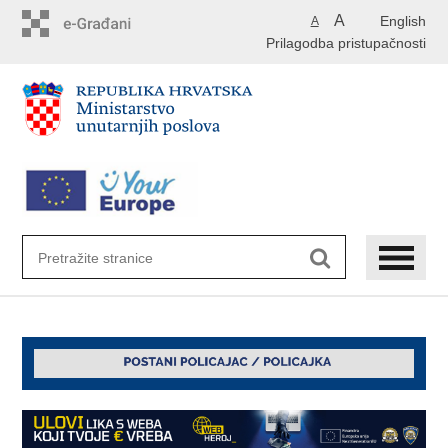
Preskoči
A
English
A
na
Prilagodba pristupačnosti
glavni
sadržaj