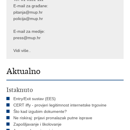
E-mail za građane:
pitanja@mup.hr
policija@mup.hr
E-mail za medije:
press@mup.hr
Vidi više..
Aktualno
Istaknuto
Entry/Exit sustav (EES)
CERT iffy - provjeri legitimnost internetske trgovine
Što kad izgubim dokumente?
Ne riskiraj: prijavi pronalazak putne isprave
Zapošljavanje i školovanje