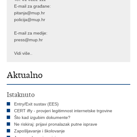
E-mail za građane:
pitanja@mup.hr
policija@mup.hr
E-mail za medije:
press@mup.hr
Vidi više..
Aktualno
Istaknuto
Entry/Exit sustav (EES)
CERT iffy - provjeri legitimnost internetske trgovine
Što kad izgubim dokumente?
Ne riskiraj: prijavi pronalazak putne isprave
Zapošljavanje i školovanje