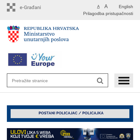
Preskoči
A
English
A
na
Prilagodba pristupačnosti
glavni
sadržaj