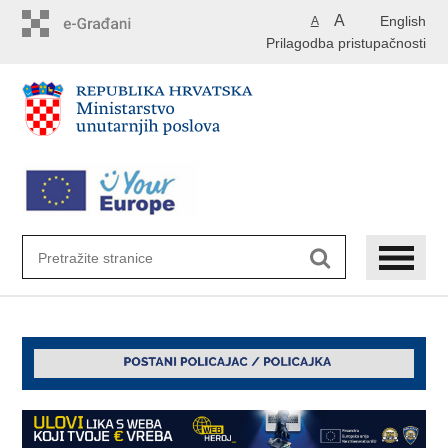
Preskoči
A
English
A
na
Prilagodba pristupačnosti
glavni
sadržaj