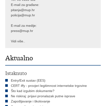
E-mail za građane:
pitanja@mup.hr
policija@mup.hr
E-mail za medije:
press@mup.hr
Vidi više..
Aktualno
Istaknuto
Entry/Exit sustav (EES)
CERT iffy - provjeri legitimnost internetske trgovine
Što kad izgubim dokumente?
Ne riskiraj: prijavi pronalazak putne isprave
Zapošljavanje i školovanje