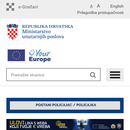
Preskoči
A
English
A
na
Prilagodba pristupačnosti
glavni
sadržaj