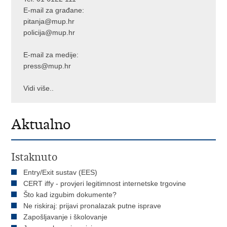
E-mail za građane:
pitanja@mup.hr
policija@mup.hr
E-mail za medije:
press@mup.hr
Vidi više..
Aktualno
Istaknuto
Entry/Exit sustav (EES)
CERT iffy - provjeri legitimnost internetske trgovine
Što kad izgubim dokumente?
Ne riskiraj: prijavi pronalazak putne isprave
Zapošljavanje i školovanje