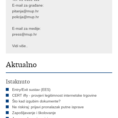
E-mail za građane:
pitanja@mup.hr
policija@mup.hr
E-mail za medije:
press@mup.hr
Vidi više..
Aktualno
Istaknuto
Entry/Exit sustav (EES)
CERT iffy - provjeri legitimnost internetske trgovine
Što kad izgubim dokumente?
Ne riskiraj: prijavi pronalazak putne isprave
Zapošljavanje i školovanje