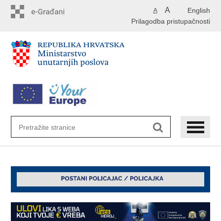
Preskoči
A
English
A
na
Prilagodba pristupačnosti
glavni
sadržaj