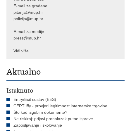
E-mail za građane:
pitanja@mup.hr
policija@mup.hr
E-mail za medije:
press@mup.hr
Vidi više..
Aktualno
Istaknuto
Entry/Exit sustav (EES)
CERT iffy - provjeri legitimnost internetske trgovine
Što kad izgubim dokumente?
Ne riskiraj: prijavi pronalazak putne isprave
Zapošljavanje i školovanje