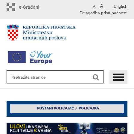
Preskoči
A
English
A
na
Prilagodba pristupačnosti
glavni
sadržaj