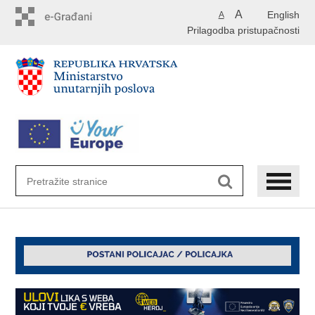
Preskoči
A
English
A
na
Prilagodba pristupačnosti
glavni
sadržaj