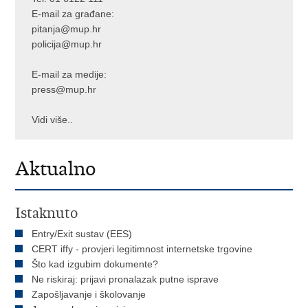
E-mail za građane:
pitanja@mup.hr
policija@mup.hr
E-mail za medije:
press@mup.hr
Vidi više..
Aktualno
Istaknuto
Entry/Exit sustav (EES)
CERT iffy - provjeri legitimnost internetske trgovine
Što kad izgubim dokumente?
Ne riskiraj: prijavi pronalazak putne isprave
Zapošljavanje i školovanje