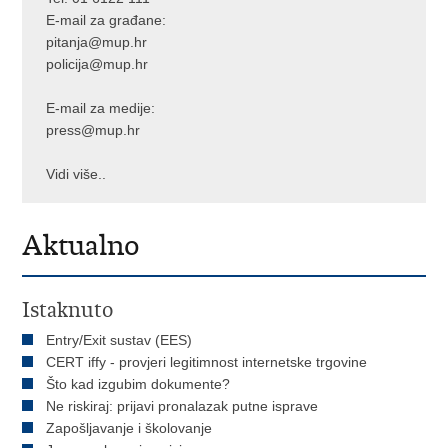
E-mail za građane:
pitanja@mup.hr
policija@mup.hr
E-mail za medije:
press@mup.hr
Vidi više..
Aktualno
Istaknuto
Entry/Exit sustav (EES)
CERT iffy - provjeri legitimnost internetske trgovine
Što kad izgubim dokumente?
Ne riskiraj: prijavi pronalazak putne isprave
Zapošljavanje i školovanje