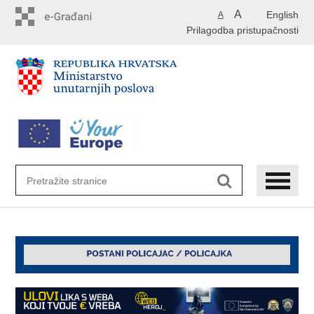
Preskoči
A
English
A
na
Prilagodba pristupačnosti
glavni
sadržaj