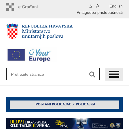
Preskoči
A
English
A
na
Prilagodba pristupačnosti
glavni
sadržaj