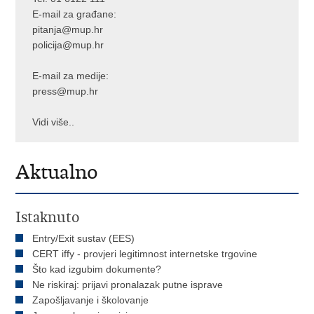
E-mail za građane:
pitanja@mup.hr
policija@mup.hr
E-mail za medije:
press@mup.hr
Vidi više..
Aktualno
Istaknuto
Entry/Exit sustav (EES)
CERT iffy - provjeri legitimnost internetske trgovine
Što kad izgubim dokumente?
Ne riskiraj: prijavi pronalazak putne isprave
Zapošljavanje i školovanje