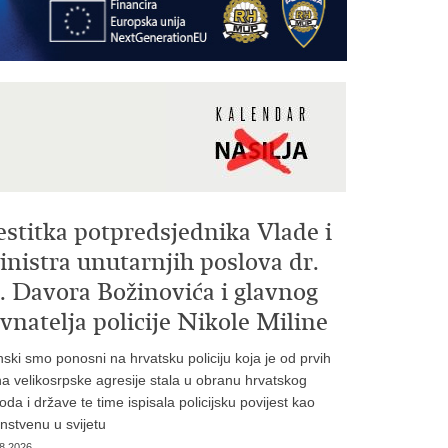
estitka potpredsjednika Vlade i
nistra unutarnjih poslova dr.
. Davora Božinovića i glavnog
vnatelja policije Nikole Miline
inski smo ponosni na hrvatsku policiju koja je od prvih
a velikosrpske agresije stala u obranu hrvatskog
oda i države te time ispisala policijsku povijest kao
instvenu u svijetu
8.2026.