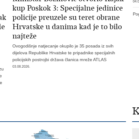
04.0
kup Poskok 3: Specijalne jedinice
Pog
ak
policije preuzele su teret obrane
de
Hrvatske u danima kad je to bilo
najteže
Ovogodišnje natjecanje okupilo je 35 posada iz svih
dijelova Republike Hrvatske te pripadnike specijalnih
policijskih postrojbi država članica mreže ATLAS
03.08.2026.
zu
je
te
K