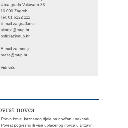
Ulica grada Vukovara 33
10 000 Zagreb
Tel:
01 6122 111
E-mail za građane:
pitanja@mup.hr
policija@mup.hr
E-mail za medije:
press@mup.hr
Vidi više..
ovrat novca
Pravo žrtve kaznenog djela na novčanu naknadu
Povrat pogrešno ili više uplaćenog novca u Državni