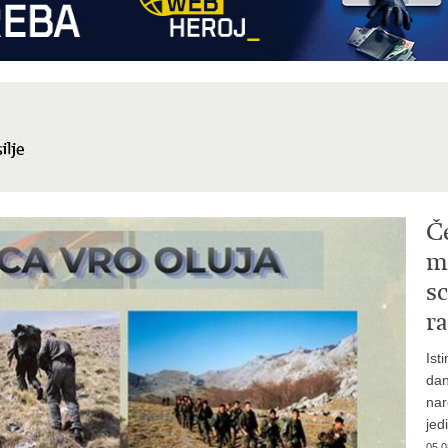
Č
mi
sc
ra
Ist
dan
nar
jed
05.0