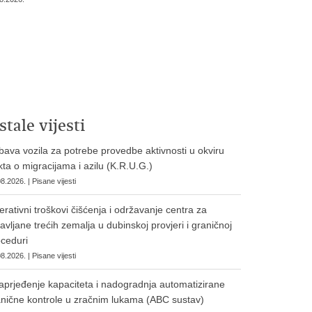
stale vijesti
ava vozila za potrebe provedbe aktivnosti u okviru
ta o migracijama i azilu (K.R.U.G.)
8.2026. | Pisane vijesti
rativni troškovi čišćenja i održavanje centra za
avljane trećih zemalja u dubinskoj provjeri i graničnoj
ceduri
8.2026. | Pisane vijesti
prjeđenje kapaciteta i nadogradnja automatizirane
nične kontrole u zračnim lukama (ABC sustav)