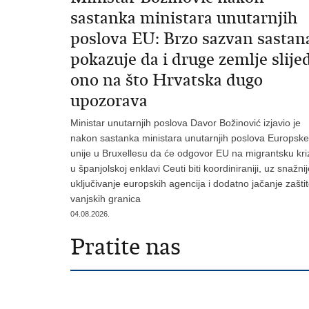
sastanka ministara unutarnjih
poslova EU: Brzo sazvan sastan
pokazuje da i druge zemlje slije
ono na što Hrvatska dugo
upozorava
Ministar unutarnjih poslova Davor Božinović izjavio je
nakon sastanka ministara unutarnjih poslova Europske
unije u Bruxellesu da će odgovor EU na migrantsku kri
u španjolskoj enklavi Ceuti biti koordiniraniji, uz snažni
uključivanje europskih agencija i dodatno jačanje zašti
vanjskih granica
04.08.2026.
Pratite nas