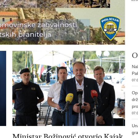
O
Nab
Pak
07.0
Ope
drž
pro
07.0
Una
gra
Ministar Božinović otvorio Kajak