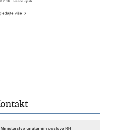
8.2026. | Pisane vijesti
ledajte više
ontakt
Ministarstvo unutarnjih poslova RH