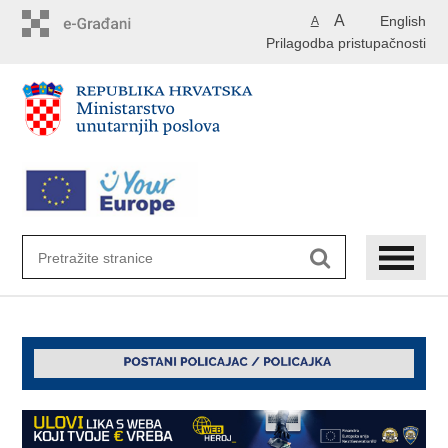
Preskoči
A
English
A
na
Prilagodba pristupačnosti
glavni
sadržaj