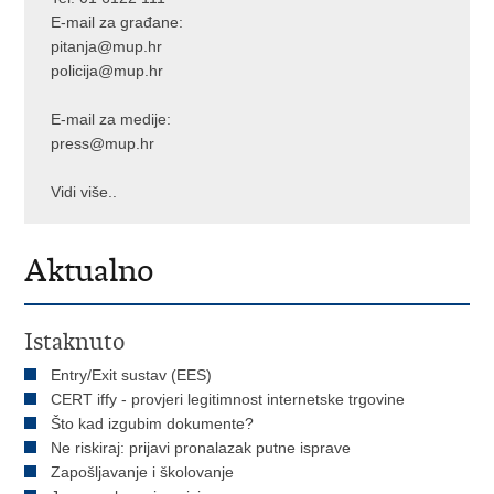
E-mail za građane:
pitanja@mup.hr
policija@mup.hr
E-mail za medije:
press@mup.hr
Vidi više..
Aktualno
Istaknuto
Entry/Exit sustav (EES)
CERT iffy - provjeri legitimnost internetske trgovine
Što kad izgubim dokumente?
Ne riskiraj: prijavi pronalazak putne isprave
Zapošljavanje i školovanje