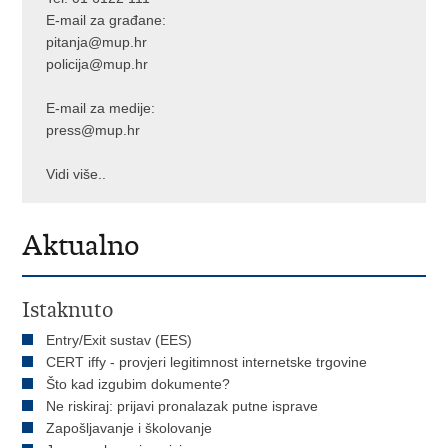
E-mail za građane:
pitanja@mup.hr
policija@mup.hr
E-mail za medije:
press@mup.hr
Vidi više..
Aktualno
Istaknuto
Entry/Exit sustav (EES)
CERT iffy - provjeri legitimnost internetske trgovine
Što kad izgubim dokumente?
Ne riskiraj: prijavi pronalazak putne isprave
Zapošljavanje i školovanje