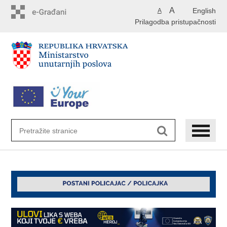
Preskoči
A
English
A
na
Prilagodba pristupačnosti
glavni
sadržaj