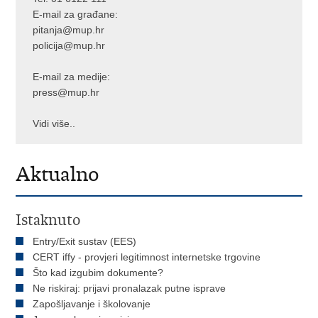
E-mail za građane:
pitanja@mup.hr
policija@mup.hr
E-mail za medije:
press@mup.hr
Vidi više..
Aktualno
Istaknuto
Entry/Exit sustav (EES)
CERT iffy - provjeri legitimnost internetske trgovine
Što kad izgubim dokumente?
Ne riskiraj: prijavi pronalazak putne isprave
Zapošljavanje i školovanje