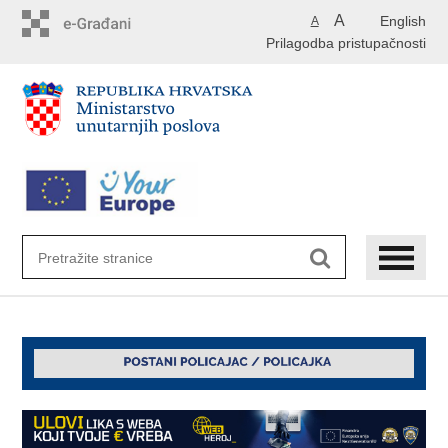
Preskoči
A
English
A
na
Prilagodba pristupačnosti
glavni
sadržaj