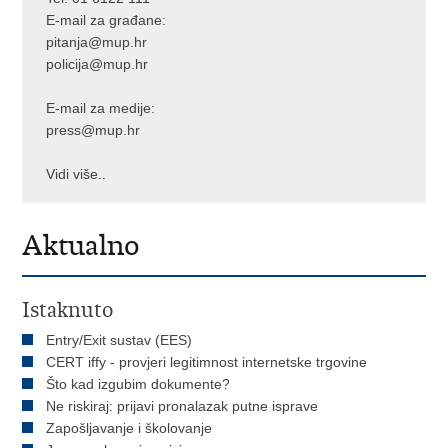
E-mail za građane:
pitanja@mup.hr
policija@mup.hr
E-mail za medije:
press@mup.hr
Vidi više..
Aktualno
Istaknuto
Entry/Exit sustav (EES)
CERT iffy - provjeri legitimnost internetske trgovine
Što kad izgubim dokumente?
Ne riskiraj: prijavi pronalazak putne isprave
Zapošljavanje i školovanje