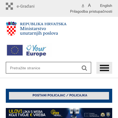
Preskoči
A
English
A
na
Prilagodba pristupačnosti
glavni
sadržaj