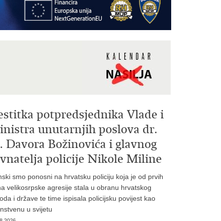
estitka potpredsjednika Vlade i
nistra unutarnjih poslova dr.
. Davora Božinovića i glavnog
vnatelja policije Nikole Miline
inski smo ponosni na hrvatsku policiju koja je od prvih
a velikosrpske agresije stala u obranu hrvatskog
oda i države te time ispisala policijsku povijest kao
instvenu u svijetu
8.2026.