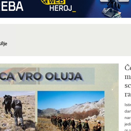
Č
mi
sc
ra
Ist
dan
nar
jed
05.0