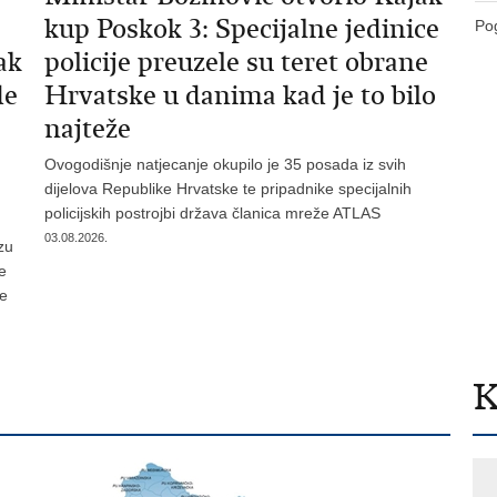
kup Poskok 3: Specijalne jedinice
Pog
ak
policije preuzele su teret obrane
de
Hrvatske u danima kad je to bilo
najteže
Ovogodišnje natjecanje okupilo je 35 posada iz svih
dijelova Republike Hrvatske te pripadnike specijalnih
policijskih postrojbi država članica mreže ATLAS
03.08.2026.
zu
je
te
K