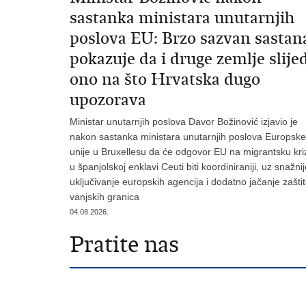
sastanka ministara unutarnjih
poslova EU: Brzo sazvan sastan
pokazuje da i druge zemlje slije
ono na što Hrvatska dugo
upozorava
Ministar unutarnjih poslova Davor Božinović izjavio je
nakon sastanka ministara unutarnjih poslova Europske
unije u Bruxellesu da će odgovor EU na migrantsku kri
u španjolskoj enklavi Ceuti biti koordiniraniji, uz snažni
uključivanje europskih agencija i dodatno jačanje zašti
vanjskih granica
04.08.2026.
Pratite nas