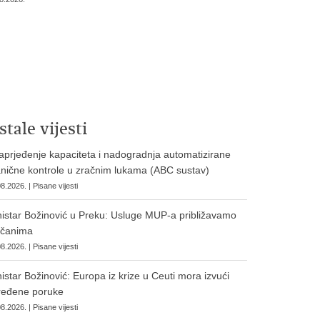
stale vijesti
prjeđenje kapaciteta i nadogradnja automatizirane
nične kontrole u zračnim lukama (ABC sustav)
8.2026. | Pisane vijesti
istar Božinović u Preku: Usluge MUP-a približavamo
očanima
8.2026. | Pisane vijesti
istar Božinović: Europa iz krize u Ceuti mora izvući
ređene poruke
8.2026. | Pisane vijesti