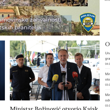
O
Una
gra
04.0
Min
ot
03.0
Min
od
03.0
Ministar Božinović otvorio Kajak