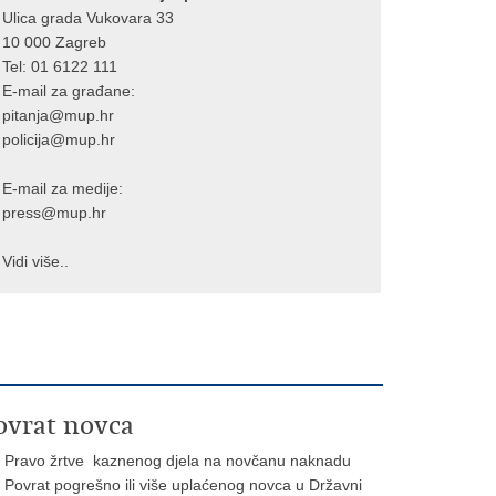
Ulica grada Vukovara 33
10 000 Zagreb
Tel:
01 6122 111
E-mail za građane:
pitanja@mup.hr
policija@mup.hr
E-mail za medije:
press@mup.hr
Vidi više..
ovrat novca
Pravo žrtve kaznenog djela na novčanu naknadu
Povrat pogrešno ili više uplaćenog novca u Državni