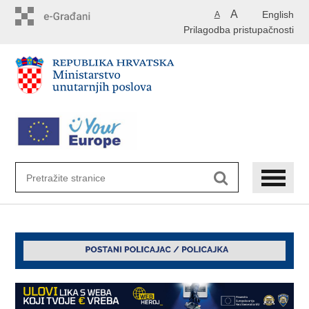
Preskoči
A
English
A
na
Prilagodba pristupačnosti
glavni
sadržaj