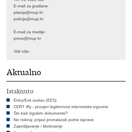
E-mail za građane:
pitanja@mup.hr
policija@mup.hr
E-mail za medije:
press@mup.hr
Vidi više..
Aktualno
Istaknuto
Entry/Exit sustav (EES)
CERT iffy - provjeri legitimnost internetske trgovine
Što kad izgubim dokumente?
Ne riskiraj: prijavi pronalazak putne isprave
Zapošljavanje i školovanje