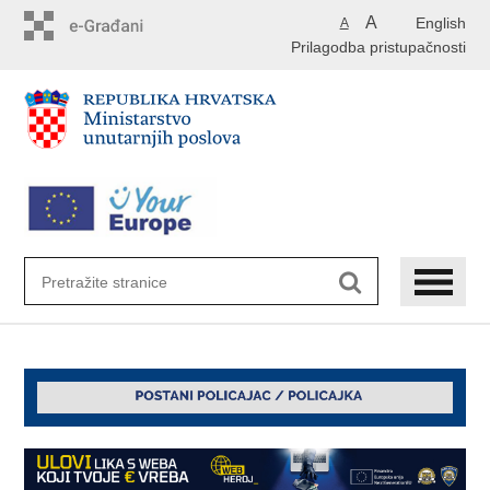
Preskoči
A
English
A
na
Prilagodba pristupačnosti
glavni
sadržaj