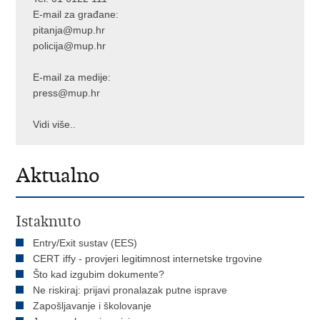
E-mail za građane:
pitanja@mup.hr
policija@mup.hr
E-mail za medije:
press@mup.hr
Vidi više..
Aktualno
Istaknuto
Entry/Exit sustav (EES)
CERT iffy - provjeri legitimnost internetske trgovine
Što kad izgubim dokumente?
Ne riskiraj: prijavi pronalazak putne isprave
Zapošljavanje i školovanje