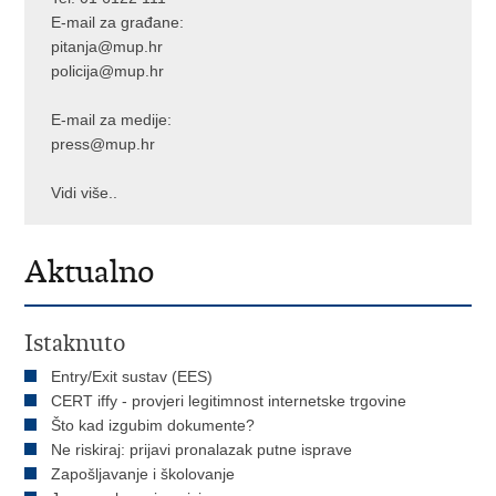
E-mail za građane:
pitanja@mup.hr
policija@mup.hr
E-mail za medije:
press@mup.hr
Vidi više..
Aktualno
Istaknuto
Entry/Exit sustav (EES)
CERT iffy - provjeri legitimnost internetske trgovine
Što kad izgubim dokumente?
Ne riskiraj: prijavi pronalazak putne isprave
Zapošljavanje i školovanje