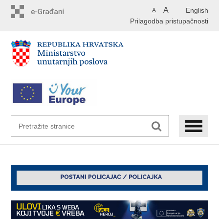
Preskoči
A
English
A
na
Prilagodba pristupačnosti
glavni
sadržaj